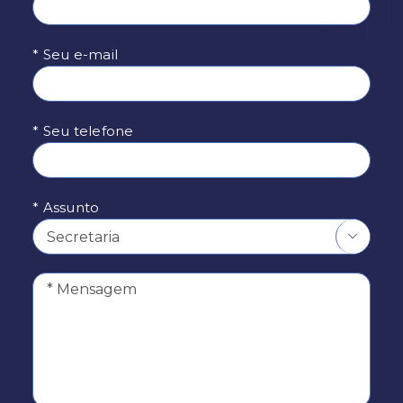
* Seu e-mail
* Seu telefone
* Assunto
