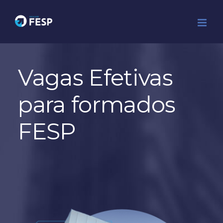
Ir
para
o
conteúdo
Vagas Efetivas
para formados
FESP