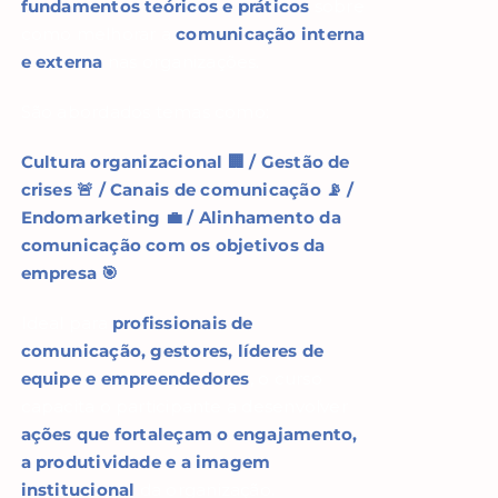
fundamentos teóricos e práticos
sobre
como melhorar a
comunicação interna
e externa
nas organizações.
São abordados temas como:
Cultura organizacional 🏢 /
Gestão de
crises 🚨 /
Canais de comunicação 📡 /
Endomarketing 💼 /
Alinhamento da
comunicação com os objetivos da
empresa 🎯
Ideal para
profissionais de
comunicação, gestores, líderes de
equipe e empreendedores
, o curso
capacita o participante a desenvolver
ações que fortaleçam o engajamento,
a produtividade e a imagem
institucional
da organização.