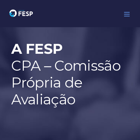
Ir
para
o
conteúdo
A FESP
CPA – Comissão
Própria de
Avaliação