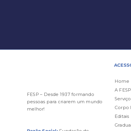
ACESS
Home
A FES
FESP – Desde 1937 formando
Serviço
pessoas para criarem um mundo
Corpo
melhor!
Editais
Gradua
Razão Social:
Fundação de