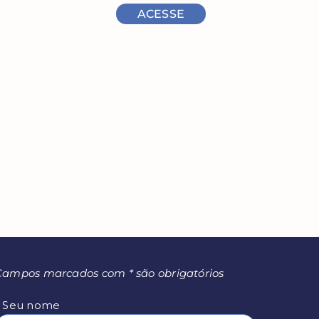
ACESSE
Campos marcados com * são obrigatórios
* Seu nome