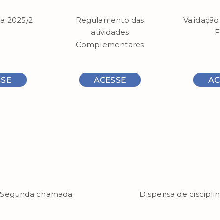
Validaçã
a 2025/2
Regulamento das
F
atividades
Complementares
SSE
ACESSE
AC
Segunda chamada
Dispensa de discipli