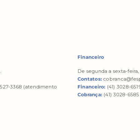
Financeiro
.
De segunda a sexta-feira,
Contatos:
cobranca@fesp
98527-3368 (atendimento
Financeiro:
(41) 3028-6519
Cobrança:
(41) 3028-6585 