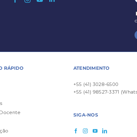
O RÁPIDO
ATENDIMENTO
+55 (41) 3028-6500
+55 (41) 98527-3371 (What
P
s
 Docente
SIGA-NOS
ção