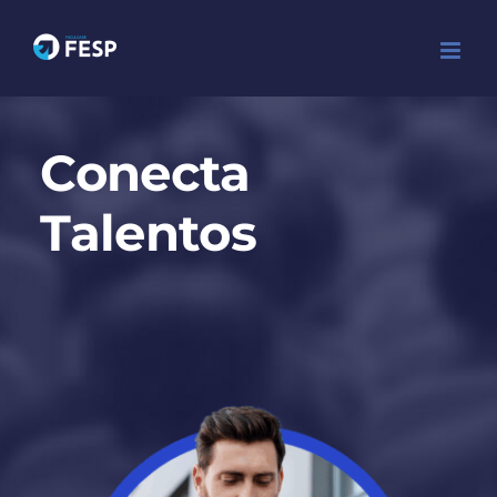
Ir
para
o
conteúdo
Conecta
Talentos