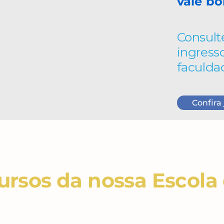
vale bo
Consult
ingress
faculda
Confira 
rsos da nossa Escola