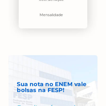
Mensalidade
Sua nota no ENEM
vale
bolsas
na FESP!