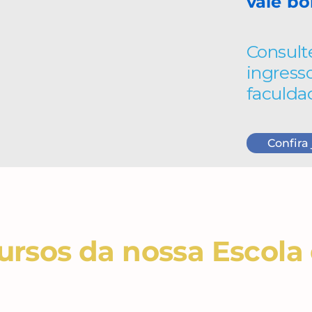
vale bo
Consult
ingress
faculda
Confira 
rsos da nossa Escola