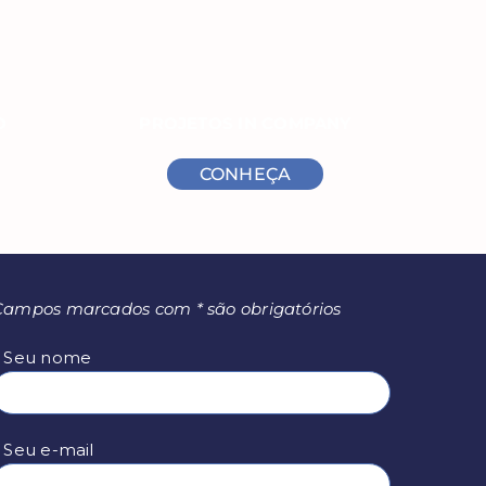
O
PROJETOS IN COMPANY
CONHEÇA
Campos marcados com * são obrigatórios
* Seu nome
 Seu e-mail