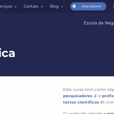
erviços
Contato
Blog
Área Alumni
Escola de Neg
ica
Este curso tem como obj
pesquisadores
🔬 e
profi
textos científicos
✍️ com 
O conteúdo aborda a
est