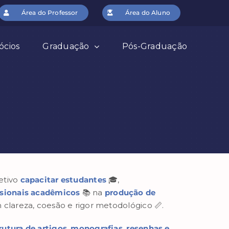
Área do Professor
Área do Aluno
ócios
Graduação
Pós-Graduação
etivo
capacitar estudantes
🎓,
ssionais acadêmicos
📚 na
produção de
clareza, coesão e rigor metodológico 📏.
rutura de artigos
,
monografias
,
resenhas e