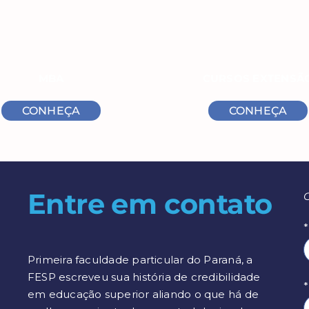
MBA
CURSOS EXTENSÃ
CONHEÇA
CONHEÇA
Entre em contato
Primeira faculdade particular do Paraná, a
FESP escreveu sua história de credibilidade
*
em educação superior aliando o que há de