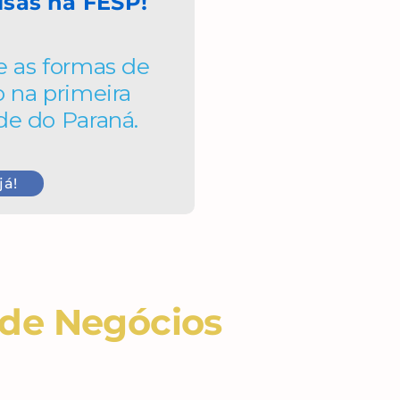
lsas
na FESP!
e as formas de
o na primeira
de do Paraná.
já!
 de Negócios