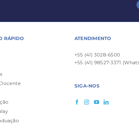
O RÁPIDO
ATENDIMENTO
+55 (41) 3028-6500
+55 (41) 98527-3371 (What
P
s
 Docente
SIGA-NOS
ção
Way
aduação