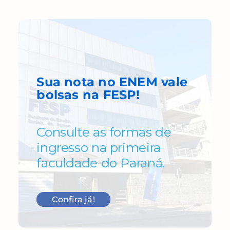
Sua nota no ENEM
vale
bolsas
na FESP!
Consulte as formas de
ingresso na primeira
faculdade do Paraná.
Confira já!