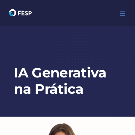
Ir
para
o
conteúdo
IA Generativa
na Prática