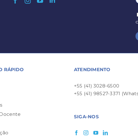
O RÁPIDO
ATENDIMENTO
+55 (41) 3028-6500
+55 (41) 98527-3371 (What
P
s
 Docente
SIGA-NOS
ção