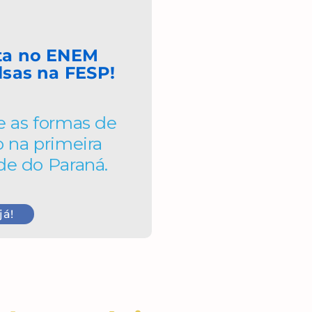
ta no ENEM
lsas
na FESP!
e as formas de
o na primeira
de do Paraná.
já!