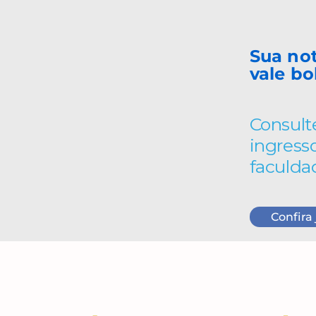
Sua no
vale bo
Consult
ingress
faculda
Confira 