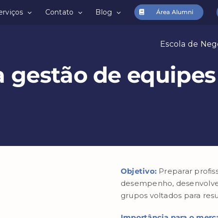
erviços
Contato
Blog
Área Alumni
Escola de Neg
a gestão de equipes 
Objetivo:
Preparar profiss
desempenho, desenvolven
grupos voltados para resu
Importância para o merca