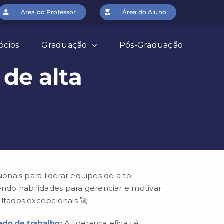
Área do Professor
Área do Aluno
ócios
Graduação
Pós-Graduação
de alta
ionais para liderar equipes de alto
do habilidades para gerenciar e motivar
ltados excepcionais 🚀.
do de trabalho:
A liderança eficaz é