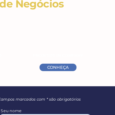
 de Negócios
O
PROJETOS IN COMPANY
CONHEÇA
Campos marcados com * são obrigatórios
* Seu nome