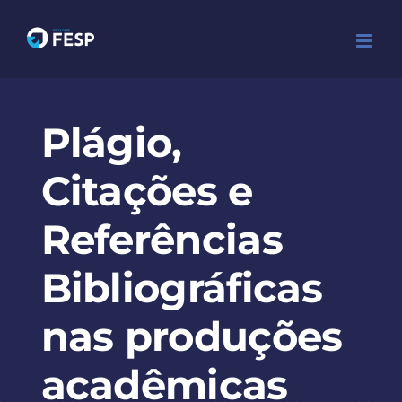
Ir
para
o
conteúdo
Plágio,
Citações e
Referências
Bibliográficas
nas produções
acadêmicas