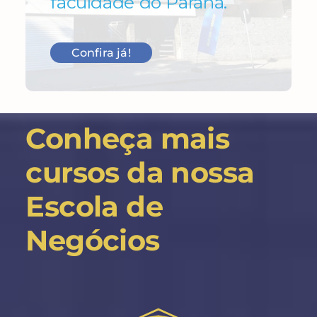
faculdade do Paraná.
Confira já!
Conheça mais
cursos da nossa
Escola de
Negócios