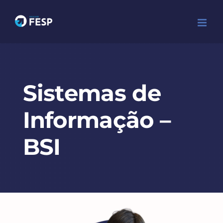
Ir
para
o
conteúdo
Sistemas de
Informação –
BSI