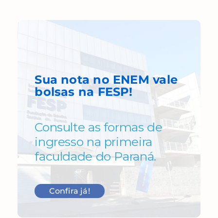
Sua nota no ENEM
vale
bolsas
na FESP!
Consulte as formas de
ingresso na primeira
faculdade do Paraná.
Confira já!