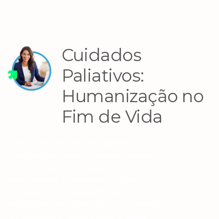
Cuidados
Paliativos:
Humanização no
Fim de Vida
Este curso trata da abordagem
multiprofissional aos cuidados paliativos,
com foco na humanização do
atendimento a pacientes em fase
terminal e seus familiares. São
abordados princípios éticos ⚖️, controle
de sintomas 💊, escuta ativa 👂, apoio