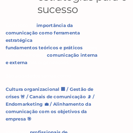
sucesso
Com foco na
importância da
comunicação como ferramenta
estratégica
, este curso oferece
fundamentos teóricos e práticos
sobre
como melhorar a
comunicação interna
e externa
nas organizações.
São abordados temas como:
Cultura organizacional 🏢 /
Gestão de
crises 🚨 /
Canais de comunicação 📡 /
Endomarketing 💼 /
Alinhamento da
comunicação com os objetivos da
empresa 🎯
Ideal para
profissionais de