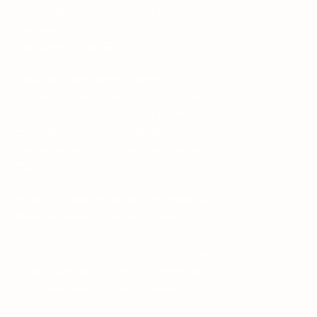
código aberto, este curso ensina como
criar aplicações dinâmicas utilizando a
linguagem PHP 💻.
O aluno aprenderá conceitos
fundamentais como estruturas de
controle, manipulação de formulários ,
conexão com banco de dados (MySQL)
e desenvolvimento de sites interativos
🧑‍💻.
Ideal para quem deseja ingressar na
área de desenvolvimento web ou
ampliar seus conhecimentos em
tecnologias
backend
, o curso capacita
o participante a construir sistemas
funcionais, seguros e escaláveis 📈.