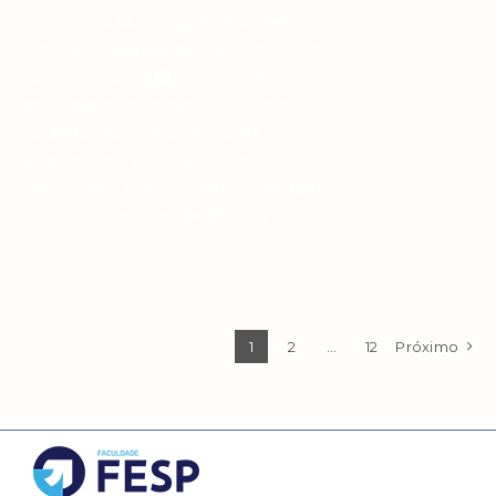
emocional 💞 e espiritualidade ✨.
Indicado para profissionais de saúde
como médicos 🩻, enfermeiros,
psicólogos, assistentes sociais e
cuidadores, o curso prepara o
participante para lidar com o
sofrimento, promovendo dignidade,
conforto e qualidade de vida até o fim.
1
2
…
12
Próximo