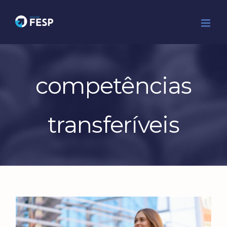
Ir
para
o
conteúdo
competências
transferíveis