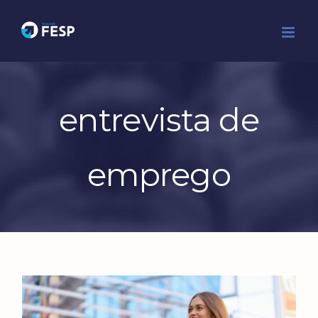
Ir
para
o
conteúdo
entrevista de
emprego