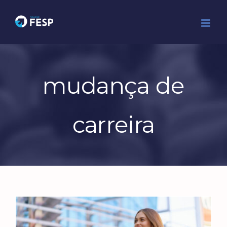
Ir
para
o
conteúdo
mudança de
carreira