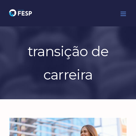
Ir
para
o
conteúdo
transição de
carreira