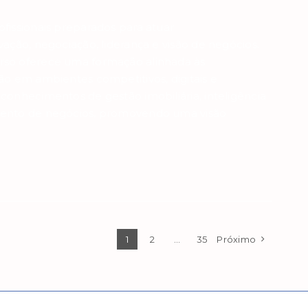
fissionais preparados para atuar
ação, negociação, liderança e visão de negócios.
rso oferece uma formação alinhada às
ão em ambientes competitivos, digitais e
conhecimentos de gestão imobiliária, inteligência
imento de negócios, promovendo uma visão
1
2
…
35
Próximo