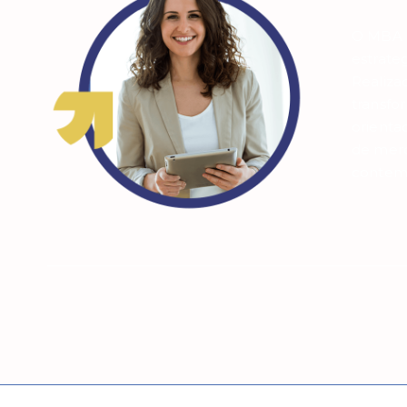
O MBA e
estrate
Realiza
transfo
orienta
de merc
contemp