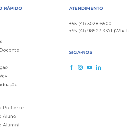
O RÁPIDO
ATENDIMENTO
+55 (41) 3028-6500
+55 (41) 98527-3371 (What
P
s
 Docente
SIGA-NOS
ção
Way
aduação
o Professor
o Aluno
o Alumni