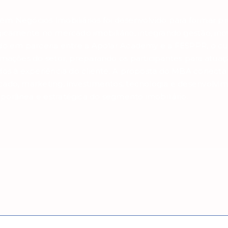
m Negócios Imobiliários foi desenvolvido para formar pro
gicamente no mercado imobiliário, integrando gestão, inov
do em parceria entre a Apolar Academy e a FESPPR, o cu
rmações do setor, preparando os participantes para atuaç
dos à experiência do cliente. A proposta do MBA conecta 
ado, marketing, investimentos, tecnologia e desenvolv
orânea e estratégica do segmento imobiliário.