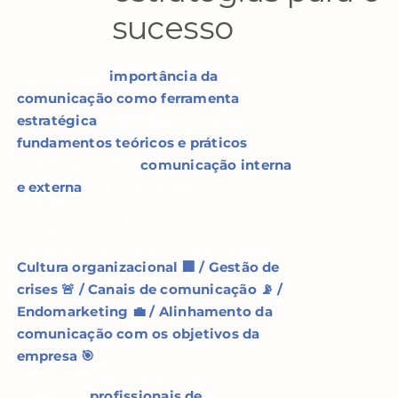
sucesso
Com foco na
importância da
comunicação como ferramenta
estratégica
, este curso oferece
fundamentos teóricos e práticos
sobre
como melhorar a
comunicação interna
e externa
nas organizações.
São abordados temas como:
Cultura organizacional 🏢 /
Gestão de
crises 🚨 /
Canais de comunicação 📡 /
Endomarketing 💼 /
Alinhamento da
comunicação com os objetivos da
empresa 🎯
Ideal para
profissionais de