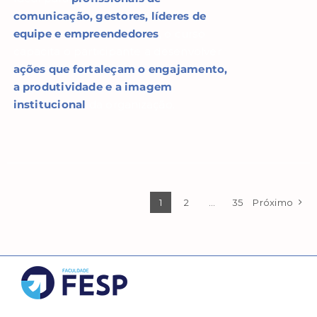
comunicação, gestores, líderes de
equipe e empreendedores
, o curso
capacita o participante a desenvolver
ações que fortaleçam o engajamento,
a produtividade e a imagem
institucional
da organização.
1
2
…
35
Próximo