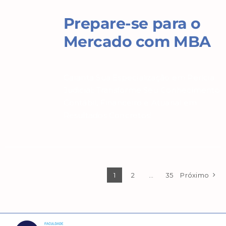
Prepare-se para o
Mercado com MBA
Garanta Sua Especialização em Perícia
Judicial: Transforme Seu Conhecimento
Contábil, Financeiro e Atuarial em
Resultados Concretos!
1
2
…
35
Próximo