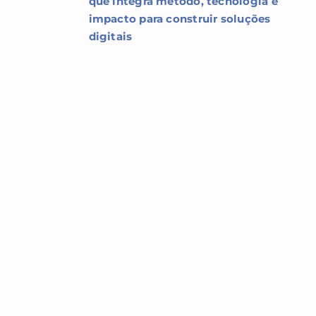
que integra método, tecnologia e
impacto para construir soluções
digitais
O curso de Engenharia de Software
forma profissionais aptos a projetar,
desenvolver e manter sistemas de
software de alta qualidade, alinhados às
demandas do mercado e da sociedade.
A formação integra fundamentos
teóricos, práticas orientadas a projetos
e atuação ética, preparando o
estudante para enfrentar desafios
complexos e contribuir com a inovação
e a transformação digital.