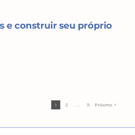
as e construir seu próprio
uito mais! Com quase 90 anos de tradição, estamos
 futuro e as demandas do mercado.
1
2
…
11
Próximo