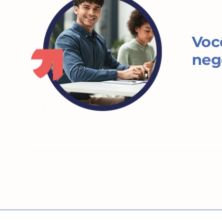
Você
neg
O Curso
sempre 