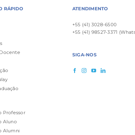
O RÁPIDO
ATENDIMENTO
+55 (41) 3028-6500
+55 (41) 98527-3371 (What
P
s
 Docente
SIGA-NOS
ção
Way
aduação
o Professor
o Aluno
o Alumni