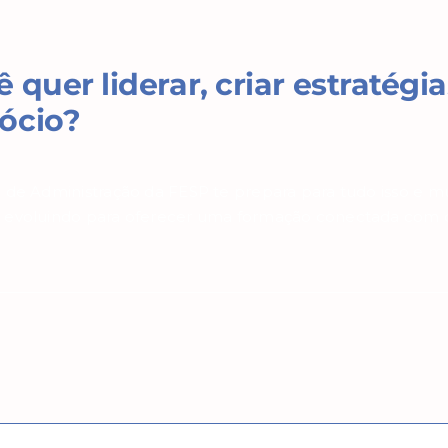
 quer liderar, criar estratégi
ócio?
 de Administração da FESP te prepara para tudo isso e m
evoluindo para oferecer uma formação conectada com o