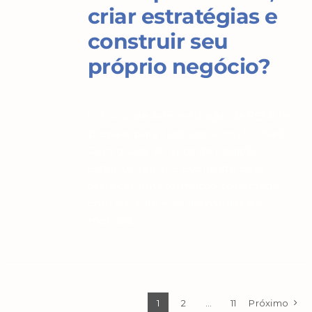
criar estratégias e
construir seu
próprio negócio?
O Curso de Administração da FESP te
prepara para tudo isso e muito mais!
Com quase 90 anos de tradição,
estamos sempre evoluindo para
oferecer uma formação conectada
com o futuro e as demandas do
mercado.
1
2
…
11
Próximo