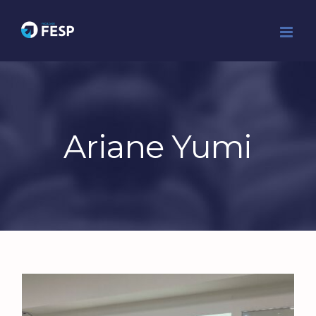
Ir
para
o
conteúdo
Ariane Yumi