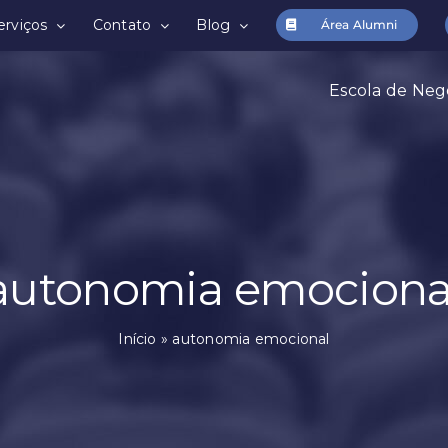
erviços
Contato
Blog
Área Alumni
Escola de Neg
autonomia emociona
Início
»
autonomia emocional