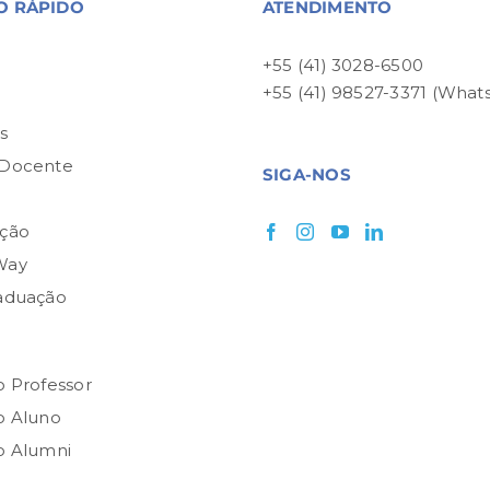
O RÁPIDO
ATENDIMENTO
+55 (41) 3028-6500
+55 (41) 98527-3371 (What
P
s
 Docente
SIGA-NOS
ção
Way
aduação
o Professor
o Aluno
o Alumni