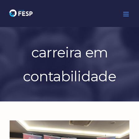
Ir
para
o
conteúdo
carreira em
contabilidade