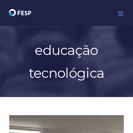
Ir
para
o
conteúdo
educação
tecnológica