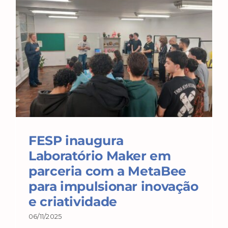
FESP inaugura
Laboratório Maker em
parceria com a MetaBee
para impulsionar inovação
e criatividade
06/11/2025