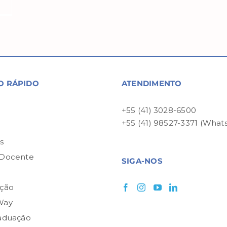
O RÁPIDO
ATENDIMENTO
+55 (41) 3028-6500
+55 (41) 98527-3371 (What
P
s
 Docente
SIGA-NOS
ção
Way
aduação