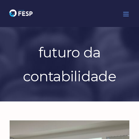
Ir
para
o
conteúdo
futuro da
contabilidade