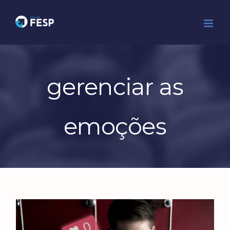
Ir
para
o
conteúdo
gerenciar as
emoções