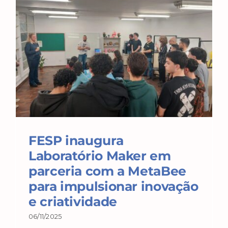
FESP inaugura
Laboratório Maker em
parceria com a MetaBee
para impulsionar inovação
e criatividade
06/11/2025