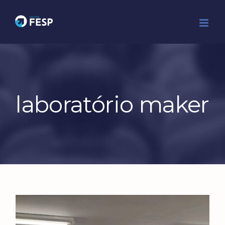
Ir
para
o
conteúdo
laboratório maker