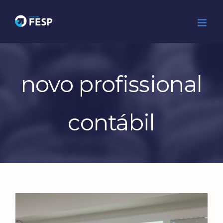
Ir
para
o
conteúdo
novo profissional
contábil