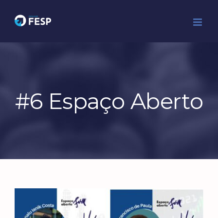
Ir
para
o
conteúdo
#6 Espaço Aberto
View
Larger