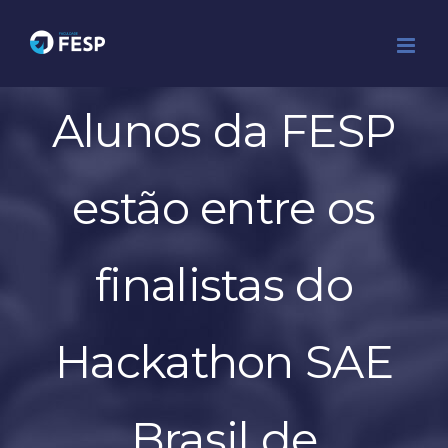
Ir
para
o
conteúdo
Alunos da FESP
estão entre os
finalistas do
Hackathon SAE
Brasil de