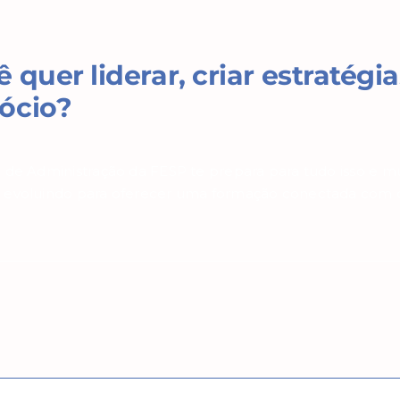
 quer liderar, criar estratégi
ócio?
 de Administração da FESP te prepara para tudo isso e m
evoluindo para oferecer uma formação conectada com o