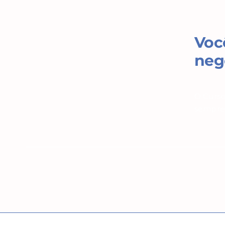
Você
neg
O Curso
sempre 