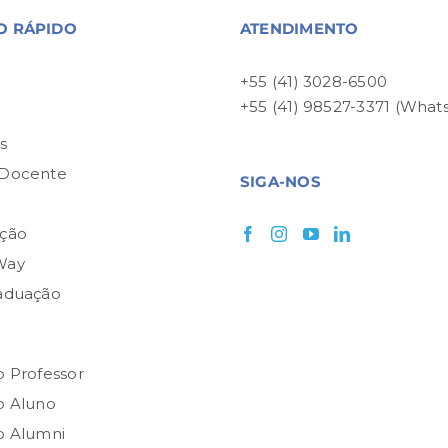
O RÁPIDO
ATENDIMENTO
+55 (41) 3028-6500
+55 (41) 98527-3371 (What
P
s
 Docente
SIGA-NOS
ção
Way
aduação
o Professor
o Aluno
o Alumni