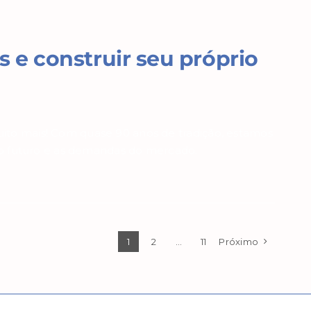
as e construir seu próprio
uito mais! Com quase 90 anos de tradição, estamos
 futuro e as demandas do mercado.
1
2
…
11
Próximo