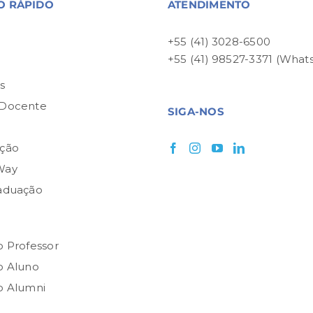
O RÁPIDO
ATENDIMENTO
+55 (41) 3028-6500
+55 (41) 98527-3371 (What
P
s
 Docente
SIGA-NOS
ção
Way
aduação
o Professor
o Aluno
o Alumni