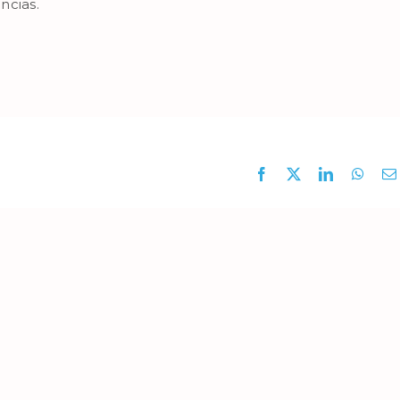
ncias.
Facebook
X
LinkedIn
What