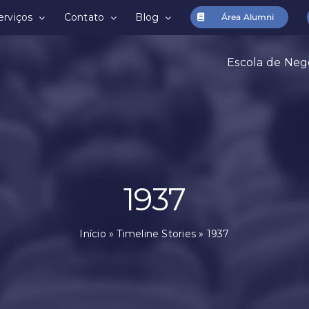
erviços
Contato
Blog
Área Alumni
Escola de Neg
1937
Início
»
Timeline Stories
»
1937