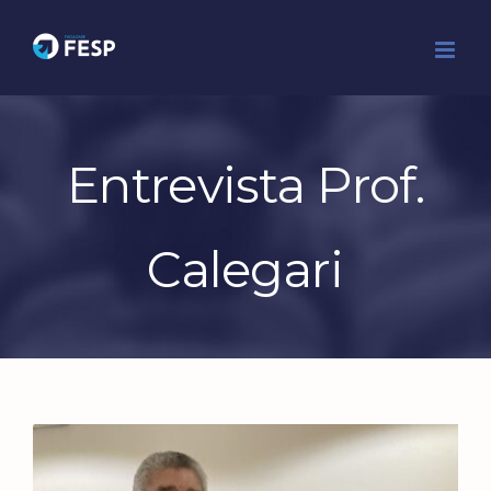
Ir
para
o
conteúdo
Entrevista Prof.
Calegari
View
Larger