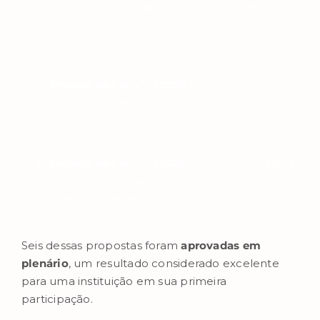
Política de Contrapartida Urbana para
empreendimentos de alto padrão.
Projeto de Lei nº _/2025 –
Programa Nota
Paraná Empresarial.
Projeto de Lei nº _/2025 –
Programa Paraná
Futuro: Capacitação em competências
digitais e inteligência artificial para
populações vulneráveis.
Seis dessas propostas foram
aprovadas em
plenário
, um resultado considerado excelente
para uma instituição em sua primeira
participação.