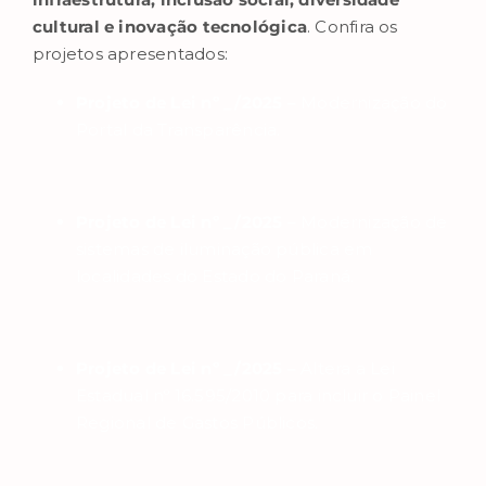
cultural e inovação tecnológica
. Confira os
projetos apresentados:
Projeto de Lei nº _/2025 –
Modernização do
Portal da Transparência.
Projeto de Lei nº _/2025
– Modernização de
sistemas de iluminação pública em
localidades do Estado do Paraná.
Projeto de Lei nº _/2025 –
Altera a Lei
Estadual nº 16.595/2010 para incluir o Painel
Regional de Gastos Públicos.