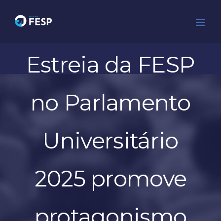
Ir
para
o
conteúdo
Estreia da FESP
no Parlamento
Universitário
2025 promove
protagonismo