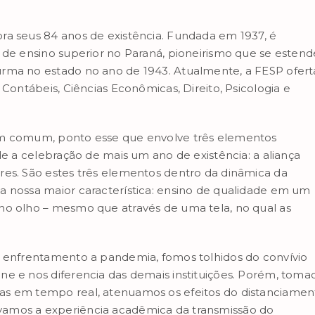
ra seus 84 anos de existência. Fundada em 1937, é
 de ensino superior no Paraná, pioneirismo que se estend
urma no estado no ano de 1943. Atualmente, a FESP ofert
 Contábeis, Ciências Econômicas, Direito, Psicologia e
 em comum, ponto esse que envolve três elementos
de a celebração de mais um ano de existência: a aliança
res. São estes três elementos dentro da dinâmica da
a nossa maior característica: ensino de qualidade em um
no olho – mesmo que através de uma tela, no qual as
e enfrentamento a pandemia, fomos tolhidos do convívio
ne e nos diferencia das demais instituições. Porém, toma
as em tempo real, atenuamos os efeitos do distanciamen
vamos a experiência acadêmica da transmissão do