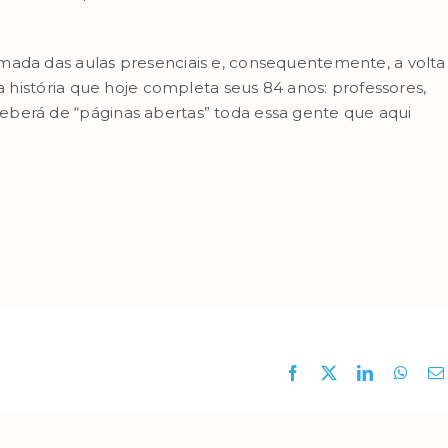
mada das aulas presenciais e, consequentemente, a volta
ta história que hoje completa seus 84 anos: professores,
eberá de “páginas abertas” toda essa gente que aqui
Facebook
X
LinkedIn
What