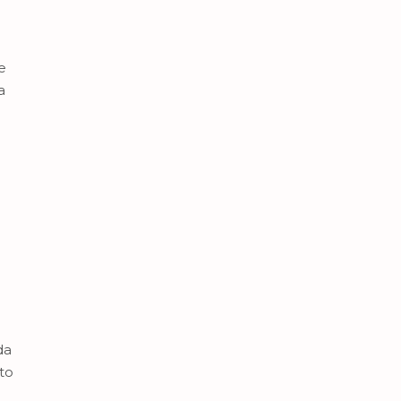
e
a
da
to