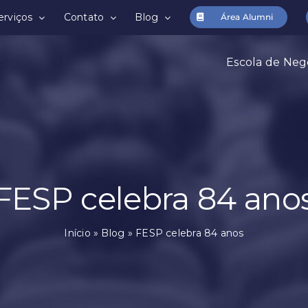
erviços
Contato
Blog
Área Alumni
Escola de Neg
FESP celebra 84 ano
Início
»
Blog
»
FESP celebra 84 anos