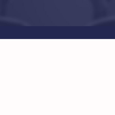
View
Larger
Image