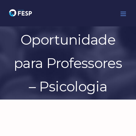
Ir
para
o
conteúdo
Oportunidade
para Professores
– Psicologia
View
Larger