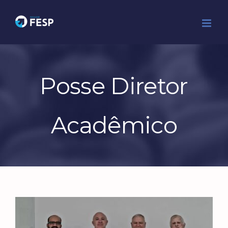
Ir
para
o
conteúdo
Posse Diretor
Acadêmico
View
Larger