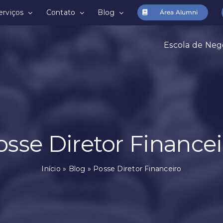
erviços
Contato
Blog
Área Alumni
Escola de Neg
osse Diretor Financei
Início
»
Blog
»
Posse Diretor Financeiro