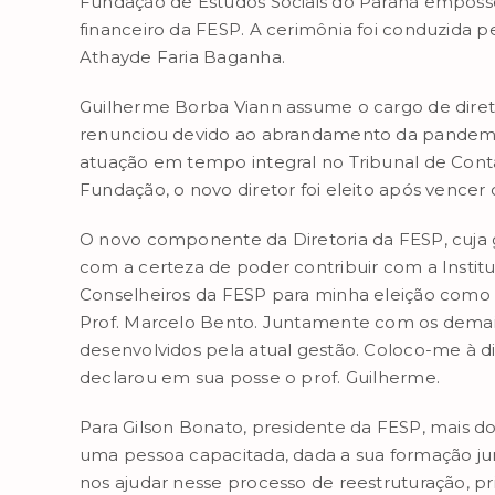
Fundação de Estudos Sociais do Paraná emposso
financeiro da FESP. A cerimônia foi conduzida p
Athayde Faria Baganha.
Guilherme Borba Viann assume o cargo de diretor
renunciou devido ao abrandamento da pandemia 
atuação em tempo integral no Tribunal de Cont
Fundação, o novo diretor foi eleito após vencer 
O novo componente da Diretoria da FESP, cuja g
com a certeza de poder contribuir com a Institu
Conselheiros da FESP para minha eleição como 
Prof. Marcelo Bento. Juntamente com os demai
desenvolvidos pela atual gestão. Coloco-me à di
declarou em sua posse o prof. Guilherme.
Para Gilson Bonato, presidente da FESP, mais do
uma pessoa capacitada, dada a sua formação ju
nos ajudar nesse processo de reestruturação, pr