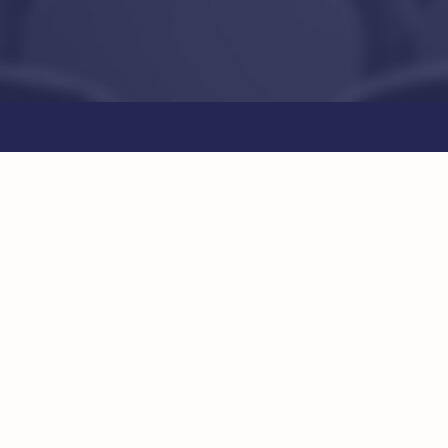
View
Larger
Image