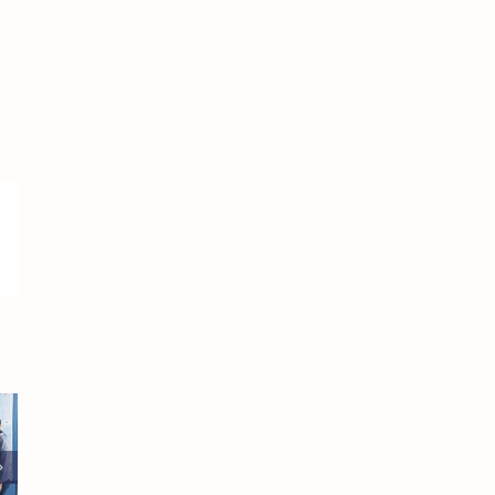
sApp
E-
mail