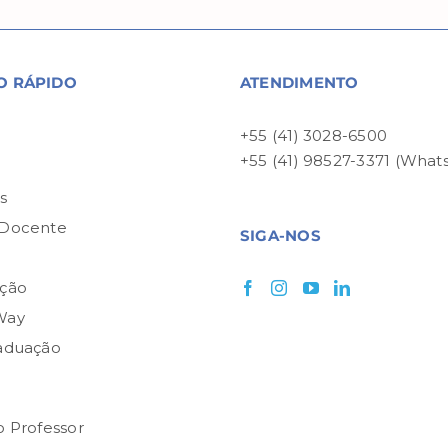
O RÁPIDO
ATENDIMENTO
+55 (41) 3028-6500
+55 (41) 98527-3371 (What
P
s
 Docente
SIGA-NOS
ção
Way
aduação
o Professor