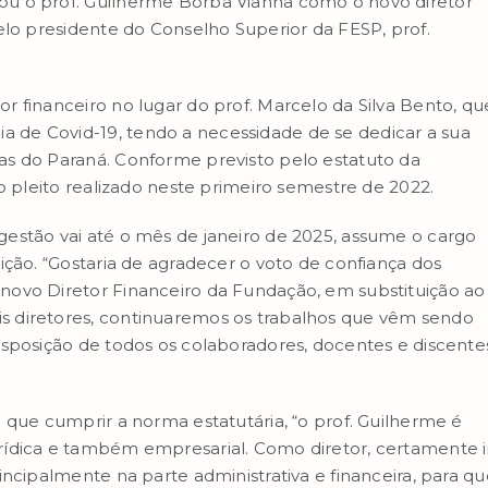
u o prof. Guilherme Borba Vianna como o novo diretor
elo presidente do Conselho Superior da FESP, prof.
 financeiro no lugar do prof. Marcelo da Silva Bento, qu
de Covid-19, tendo a necessidade de se dedicar a sua
as do Paraná. Conforme previsto pelo estatuto da
o pleito realizado neste primeiro semestre de 2022.
estão vai até o mês de janeiro de 2025, assume o cargo
ição. “Gostaria de agradecer o voto de confiança dos
novo Diretor Financeiro da Fundação, em substituição ao
s diretores, continuaremos os trabalhos que vêm sendo
sposição de todos os colaboradores, docentes e discentes
 que cumprir a norma estatutária, “o prof. Guilherme é
rídica e também empresarial. Como diretor, certamente i
incipalmente na parte administrativa e financeira, para q