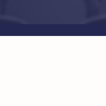
View
Larger
Image