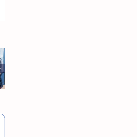
sApp
E-
mail