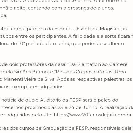
e livros. As atividades aconteceram no Auditório e no
anhã e noite, contando com a presença de alunos,
ca.
ou com a parceria da Esmafe – Escola da Magistratura
udos entre os participantes. A felicidade e a sorte ficara
aluna do 10º período da manhã, que poderá escolher o
e dois professores da casa: “Da Plantation ao Cárcere:
 Isabela Simões Bueno; e “Pessoas Corpos e Coisas: Uma
 Manenti Vieira da Silva. Após as respectivas palestras, os
r os exemplares adquiridos.
 notícia de que o Auditório da FESP será o palco do
ntece nos próximos dias 23 e 24 de Junho. A realização d
r adquiridos pelo site:
https://www.201anosdejuri.com.br
res dos cursos de Graduação da FESP, responsáveis pela