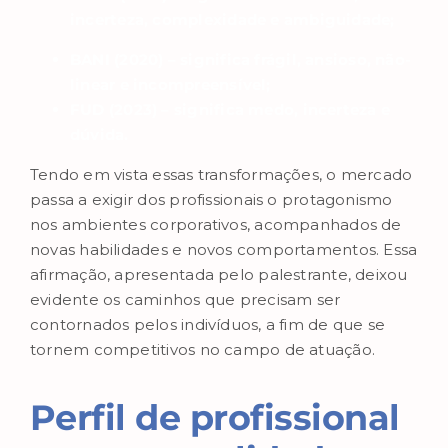
incerteza, complexidade e ambiguidade;
BANI (2020) – significa frágil, ansioso, não-
linear e incompreensível;
FUD (2023) – significa medo, incerteza e
dúvida.
Tendo em vista essas transformações, o mercado
passa a exigir dos profissionais o protagonismo
nos ambientes corporativos, acompanhados de
novas habilidades e novos comportamentos. Essa
afirmação, apresentada pelo palestrante, deixou
evidente os caminhos que precisam ser
contornados pelos indivíduos, a fim de que se
tornem competitivos no campo de atuação.
Perfil de profissional