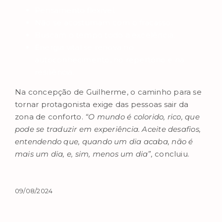
Pensamento flexível.
Não se acostumam com o fracasso.
Buscam o tempo todo a excelência.
Energia vital se renova no
autoconhecimento, no repertório e na
resiliência.
Na concepção de Guilherme, o caminho para se
tornar protagonista exige das pessoas sair da
zona de conforto.
“O mundo é colorido, rico, que
pode se traduzir em experiência. Aceite desafios,
entendendo que, quando um dia acaba, não é
mais um dia, e, sim, menos um dia”,
concluiu.
09/08/2024