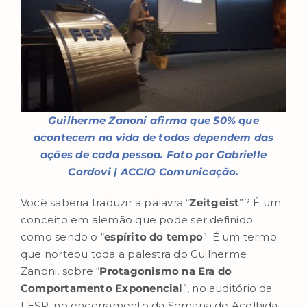
Guilherme Zanoni afirma que 50% que
acontecem na vida de todos dependem das
ações de cada pessoa. Foto por Gabrielle
Cordovi | ACCIO Comunicação.
Você saberia traduzir a palavra “
Zeitgeist
”? É um
conceito em alemão que pode ser definido
como sendo o “
espírito do tempo
”. É um termo
que norteou toda a palestra do Guilherme
Zanoni, sobre “
Protagonismo na Era do
Comportamento Exponencial
”, no auditório da
FESP, no encerramento da Semana de Acolhida