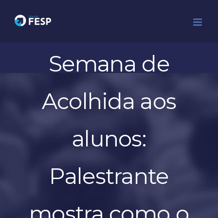
Ir
para
o
conteúdo
Semana de
Acolhida aos
alunos:
Palestrante
mostra como o