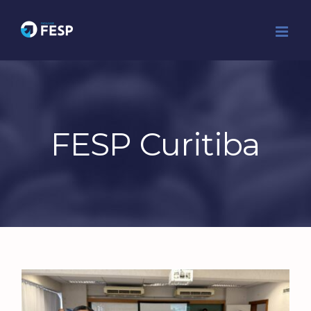
Ir
para
o
conteúdo
FESP Curitiba