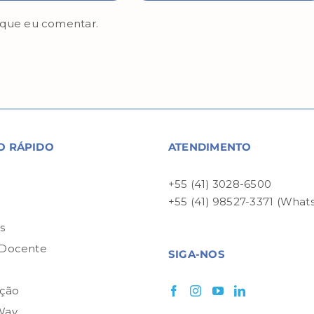
 que eu comentar.
O RÁPIDO
ATENDIMENTO
+55 (41) 3028-6500
+55 (41) 98527-3371 (What
P
s
 Docente
SIGA-NOS
ção
Way