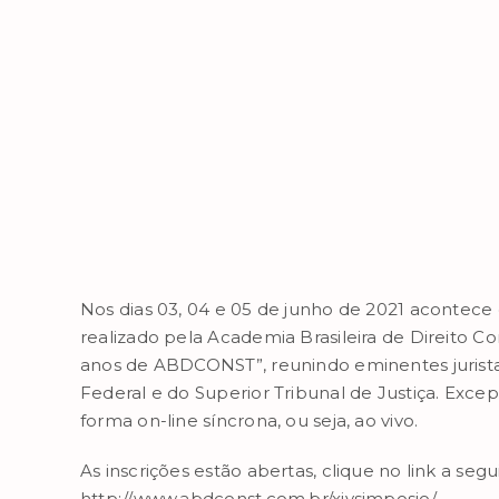
Nos dias 03, 04 e 05 de junho de 2021 acontece 
realizado pela Academia Brasileira de Direito 
anos de ABDCONST”, reunindo eminentes juristas
Federal e do Superior Tribunal de Justiça. Exce
forma on-line síncrona, ou seja, ao vivo.
As inscrições estão abertas, clique no link a se
http://www.abdconst.com.br/xivsimposio/