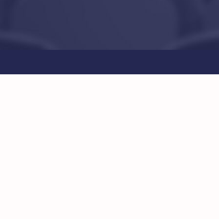
View
Larger
Image